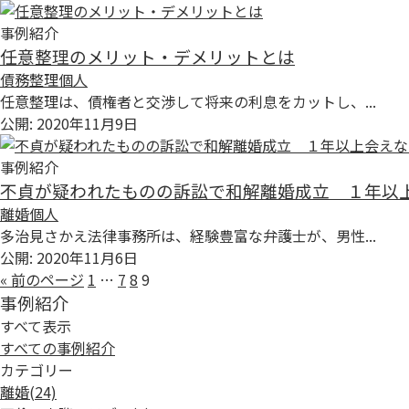
事例紹介
任意整理のメリット・デメリットとは
債務整理
個人
任意整理は、債権者と交渉して将来の利息をカットし、...
公開: 2020年11月9日
事例紹介
不貞が疑われたものの訴訟で和解離婚成立 １年以
離婚
個人
多治見さかえ法律事務所は、経験豊富な弁護士が、男性...
公開: 2020年11月6日
投
« 前のページ
1
…
7
8
9
事例紹介
稿
すべて表示
の
すべての事例紹介
カテゴリー
ペ
離婚
(24)