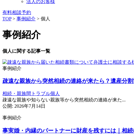
法人のお客様
有料相談予約
TOP
>
事例紹介
>
個人
事例紹介
個人に関する記事一覧
事例紹介
疎遠な親族から突然相続の連絡が来たら？遺産分割
相続・親族間トラブル
個人
疎遠な親族や知らない親族等から突然相続の連絡が来た...
公開: 2026年7月14日
事例紹介
事実婚・内縁のパートナーに財産を残すには｜相続