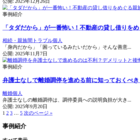
公開: 2025年12月26日
事例紹介
「タダだから」が一番怖い！不動産の貸し借りをめ
相続・親族間トラブル
個人
「身内だから」「困っているみたいだから」そんな善意...
公開: 2025年11月7日
事例紹介
弁護士なしで離婚調停を進める前に知っておくべき
離婚
個人
弁護士なしの離婚調停は、調停委員への説明負担が大き...
公開: 2025年9月20日
1
2
3
…
5
次のページ »
投
稿
事例紹介
の