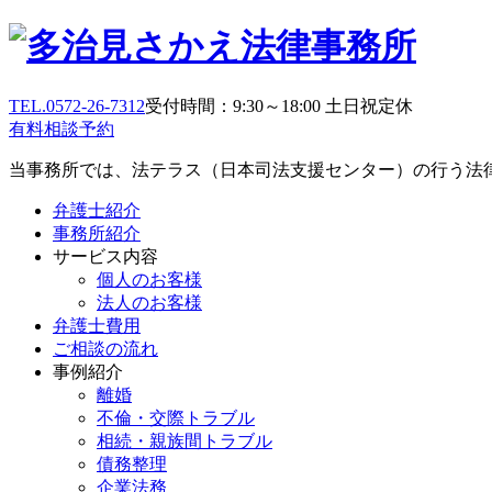
TEL.0572-26-7312
受付時間：9:30～18:00 土日祝定休
有料相談予約
当事務所では、法テラス（日本司法支援センター）の行う法
弁護士紹介
事務所紹介
サービス内容
個人のお客様
法人のお客様
弁護士費用
ご相談の流れ
事例紹介
離婚
不倫・交際トラブル
相続・親族間トラブル
債務整理
企業法務