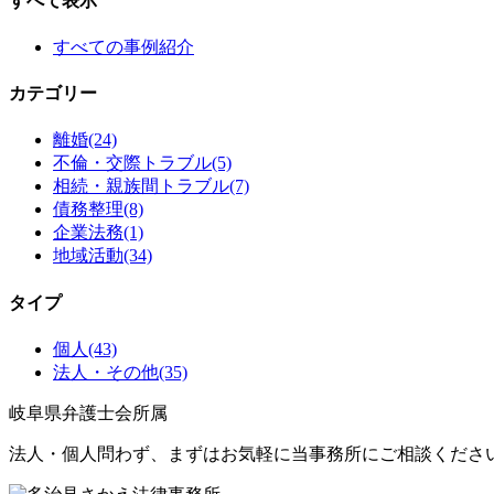
すべて表示
ペ
ー
すべての事例紹介
ジ
カテゴリー
送
離婚
(24)
り
不倫・交際トラブル
(5)
相続・親族間トラブル
(7)
債務整理
(8)
企業法務
(1)
地域活動
(34)
タイプ
個人
(43)
法人・その他
(35)
岐阜県弁護士会所属
法人・個人問わず、まずはお気軽に当事務所にご相談くださ