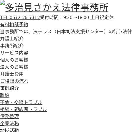
TEL.0572-26-7312
受付時間：9:30～18:00 土日祝定休
有料相談予約
当事務所では、法テラス（日本司法支援センター）の行う法律
弁護士紹介
事務所紹介
サービス内容
個人のお客様
法人のお客様
弁護士費用
ご相談の流れ
事例紹介
離婚
不倫・交際トラブル
相続・親族間トラブル
債務整理
企業法務
地域活動