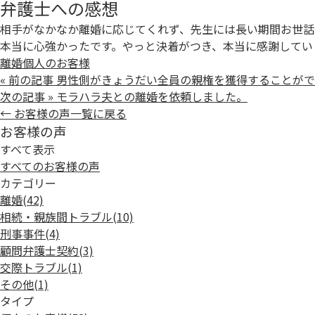
弁護士への感想
相手がなかなか離婚に応じてくれず、先生には長い期間お世話
本当に心強かったです。やっと決着がつき、本当に感謝してい
離婚
個人のお客様
« 前の記事
男性側がきょうだい全員の親権を獲得することがで
次の記事 »
モラハラ夫との離婚を依頼しました。
← お客様の声一覧に戻る
お客様の声
すべて表示
すべてのお客様の声
カテゴリー
離婚
(42)
相続・親族間トラブル
(10)
刑事事件
(4)
顧問弁護士契約
(3)
交際トラブル
(1)
その他
(1)
タイプ