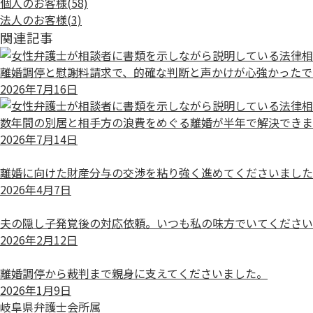
個人のお客様
(58)
法人のお客様
(3)
関連記事
離婚調停と慰謝料請求で、的確な判断と声かけが心強かったで
2026年7月16日
数年間の別居と相手方の浪費をめぐる離婚が半年で解決できま
2026年7月14日
離婚に向けた財産分与の交渉を粘り強く進めてくださいました
2026年4月7日
夫の隠し子発覚後の対応依頼。いつも私の味方でいてください
2026年2月12日
離婚調停から裁判まで親身に支えてくださいました。
2026年1月9日
岐阜県弁護士会所属