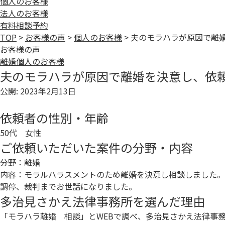
個人のお客様
法人のお客様
有料相談予約
TOP
>
お客様の声
>
個人のお客様
>
夫のモラハラが原因で離
お客様の声
離婚
個人のお客様
夫のモラハラが原因で離婚を決意し、依
公開: 2023年2月13日
依頼者の性別・年齢
50代 女性
ご依頼いただいた案件の分野・内容
分野：離婚
内容：モラルハラスメントのため離婚を決意し相談しました。
調停、裁判までお世話になりました。
多治見さかえ法律事務所を選んだ理由
「モラハラ離婚 相談」とWEBで調べ、多治見さかえ法律事