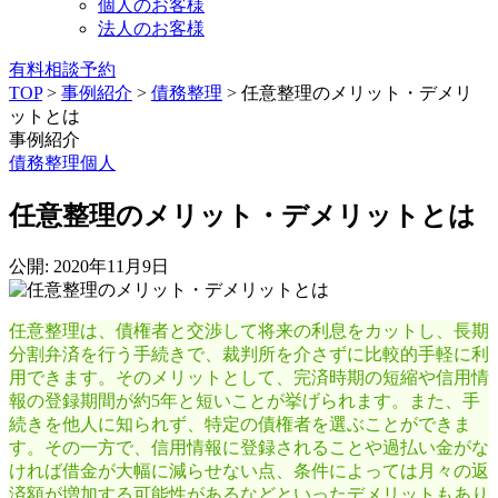
個人のお客様
法人のお客様
有料相談予約
TOP
>
事例紹介
>
債務整理
>
任意整理のメリット・デメリ
ットとは
事例紹介
債務整理
個人
任意整理のメリット・デメリットとは
公開: 2020年11月9日
任意整理は、債権者と交渉して将来の利息をカットし、長期
分割弁済を行う手続きで、裁判所を介さずに比較的手軽に利
用できます。そのメリットとして、完済時期の短縮や信用情
報の登録期間が約5年と短いことが挙げられます。また、手
続きを他人に知られず、特定の債権者を選ぶことができま
す。その一方で、信用情報に登録されることや過払い金がな
ければ借金が大幅に減らせない点、条件によっては月々の返
済額が増加する可能性があるなどといったデメリットもあり