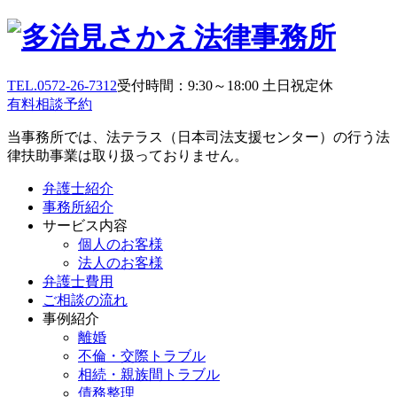
TEL.0572-26-7312
受付時間：9:30～18:00 土日祝定休
有料相談予約
当事務所では、法テラス（日本司法支援センター）の行う法
律扶助事業は取り扱っておりません。
弁護士紹介
事務所紹介
サービス内容
個人のお客様
法人のお客様
弁護士費用
ご相談の流れ
事例紹介
離婚
不倫・交際トラブル
相続・親族間トラブル
債務整理