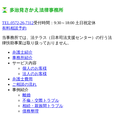
TEL.0572-26-7312
受付時間：9:30～18:00 土日祝定休
有料相談予約
当事務所では、法テラス（日本司法支援センター）の行う法
律扶助事業は取り扱っておりません。
弁護士紹介
事務所紹介
サービス内容
個人のお客様
法人のお客様
弁護士費用
ご相談の流れ
事例紹介
離婚
不倫・交際トラブル
相続・親族間トラブル
債務整理