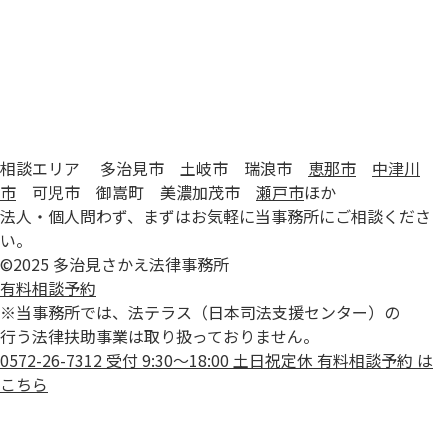
相談エリア 多治見市 土岐市 瑞浪市
恵那市
中津川
市
可児市 御嵩町 美濃加茂市
瀬戸市
ほか
法人・個人問わず、まずはお気軽に当事務所にご相談くださ
い。
©2025 多治見さかえ法律事務所
有料相談予約
※当事務所では、法テラス（日本司法支援センター）の
行う法律扶助事業は取り扱っておりません。
0572-26-7312
受付 9:30〜18:00 土日祝定休
有料相談予約
は
こちら