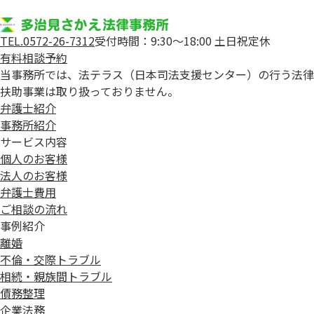
TEL.0572-26-7312
受付時間：9:30～18:00 土日祝定休
有料相談予約
当事務所では、法テラス（日本司法支援センター）の行う法律
扶助事業は取り扱っておりません。
弁護士紹介
事務所紹介
サービス内容
個人のお客様
法人のお客様
弁護士費用
ご相談の流れ
事例紹介
離婚
不倫・交際トラブル
相続・親族間トラブル
債務整理
企業法務