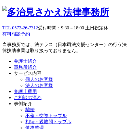
TEL.0572-26-7312
受付時間：9:30～18:00 土日祝定休
有料相談予約
当事務所では、法テラス（日本司法支援センター）の行う法
律扶助事業は取り扱っておりません。
弁護士紹介
事務所紹介
サービス内容
個人のお客様
法人のお客様
弁護士費用
ご相談の流れ
事例紹介
離婚
不倫・交際トラブル
相続・親族間トラブル
債務整理