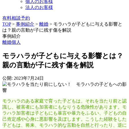
個人のお客様
法人のお客様
有料相談予約
TOP
>
事例紹介
>
離婚
>
モラハラが子どもに与える影響と
は？親の言動が子に残す傷を解説
事例紹介
離婚
個人
モラハラが子どもに与える影響とは？
親の言動が子に残す傷を解説
公開: 2023年7月24日
モラハラのある家庭で育った子どもは、それを当たり前と認
識し、被害者にも加害者にもなりうる危険性があります。モ
ラハラ加害者は子どもにも暴言や暴力をふるい、子どもの自
己肯定感や心身に悪影響を及ぼします。こうした経験をした
子どもは、将来、モラハラ的な言動を自然と行ったり、逆に