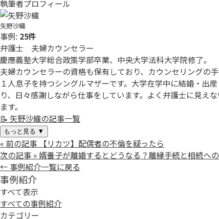
執筆者プロフィール
矢野沙織
事例:
25件
弁護士 夫婦カウンセラー
慶應義塾大学総合政策学部卒業、中央大学法科大学院修了。
夫婦カウンセラーの資格も保有しており、カウンセリングの手
１人息子を持つシングルマザーです。大学在学中に結婚・出産
り、日々感謝しながら仕事をしています。よく弁護士に見えな
ます。
📝
矢野沙織の記事一覧
もっと見る
▼
« 前の記事
【リカツ】配偶者の不倫を疑ったら
次の記事 »
婿養子が離婚するとどうなる？離縁手続と相続への
← 事例紹介一覧に戻る
事例紹介
すべて表示
すべての事例紹介
カテゴリー