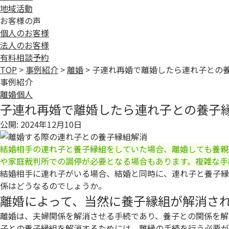
地域活動
お客様の声
個人のお客様
法人のお客様
有料相談予約
TOP
>
事例紹介
>
離婚
>
子連れ再婚で離婚したら連れ子との
事例紹介
離婚
個人
子連れ再婚で離婚したら連れ子との養子
公開: 2024年12月10日
結婚相手の連れ子と養子縁組をしていた場合、離婚しても養親
や家庭裁判所での調停が必要となる場合もあります。複雑な手
結婚相手に連れ子がいる場合、結婚と同時に、連れ子と養子縁
係はどうなるのでしょうか。
離婚によって、当然に養子縁組が解消さ
離婚は、夫婦関係を解消させる手続であり、養子との関係を解
子との養子縁組を解消するためには、離縁の手続を行う必要が