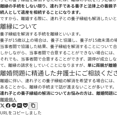
離縁の手続をしない限り、連れ子である養子と法律上の養親子
続人として遺産を相続することになります。
ですから、離婚する際に、連れ子との養子縁組も解消したい
離縁について
養子縁組を解消する手続を離縁といいます。
養子が15歳以上の場合は、養子と協議し、養子が15歳未満の
当事者間で協議した結果、養子縁組を解消することについて合
しかしながら、当事者間で合意することができない場合には、
それでも、当事者間で合意することができず、調停が成立しな
て、離縁の請求をしていくことになりますが、
単に両親が離婚
離婚問題に精通した弁護士にご相談くだ
離婚に伴い、連れ子との養子縁組の解消を希望する場合には、
あることから、離縁の手続まで話が進まないことが多いです。
連れ子との養子縁組の解消についてお悩みの方は、離婚問題に
離婚
個人
URLをコピーしました